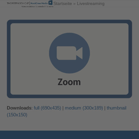
Skip
Open
Close
Startseite
»
Livestreaming
to
mobile
mobile
content
menu
menu
Downloads
:
full (690x435)
|
medium (300x189)
|
thumbnail
(150x150)