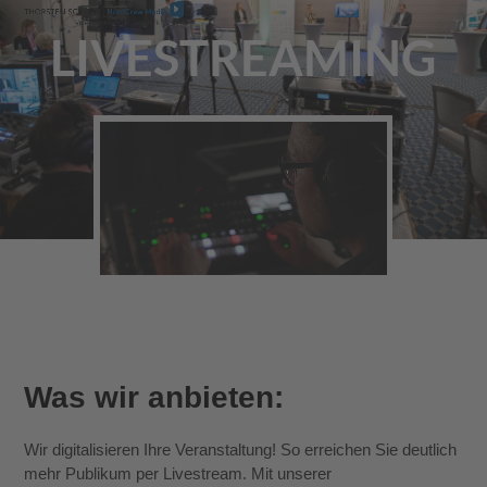
Skip
Open
Close
to
LIVESTREAMING
mobile
mobile
content
menu
menu
Was wir anbieten:
Wir digitalisieren Ihre Veranstaltung! So erreichen Sie deutlich
mehr Publikum per Livestream. Mit unserer